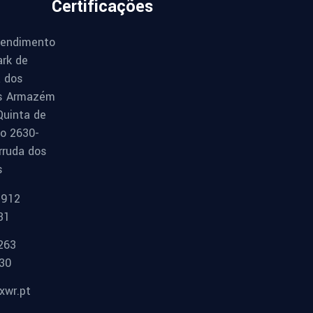
Certificações
endimento
ark de
a dos
s Armazém
Quinta de
ão 2630-
rruda dos
s
 912
31
263
30
xwr.pt