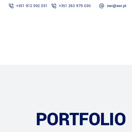
+351 912 592 031
+351 263 979 030
xwr@xwr.pt
XWR
Empresa
PORTFOLIO