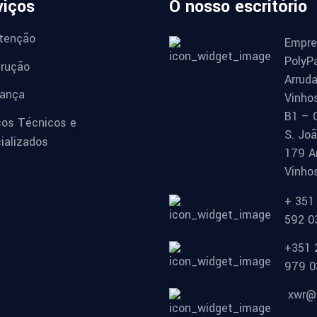
viços
O nosso escritório
tenção
Empre
PolyP
rução
Arrud
ança
Vinho
B1 – 
ços Técnicos e
S. Jo
ializados
179 A
Vinho
+ 351
592 0
+351 
979 0
xwr@