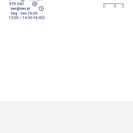
979 030
xwr@xwr.pt
XWR
Empresa
Serviços
Portfólio
Seg - Sex (9:00-
13:00 / 14:30-18:00)
Contactos
XWR
Empresa
Serviços
Portfólio
Contactos