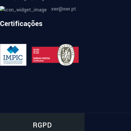
xwr@xwr.pt
Certificações
RGPD