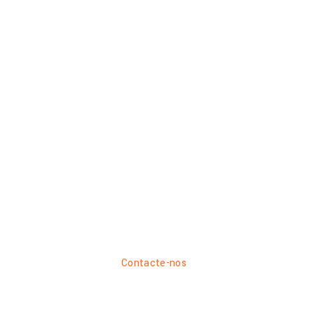
ENTRE EM CONTACTO
Conheça as
nossas soluç
Garantimos uma gestão total do seu projet
how.
Contacte-nos