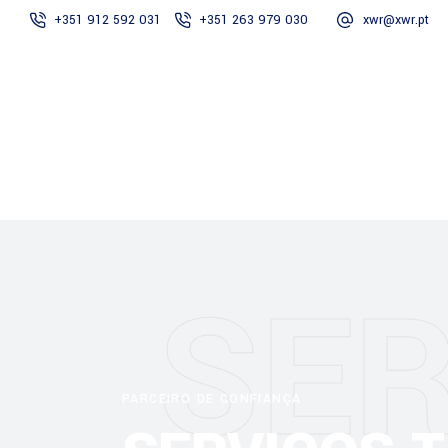
+351 912 592 031
+351 263 979 030
xwr@xwr.pt
XWR
Empresa
SER
PARCEIRO DE CONFIANÇA