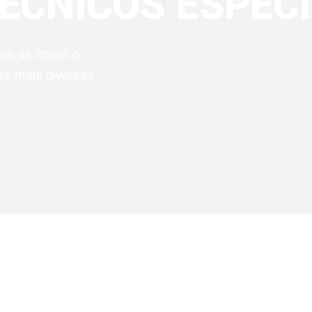
ÉCNICOS ESPEC
ona-se como o
nas mais diversas