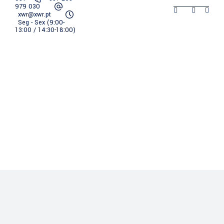
979 030
xwr@xwr.pt
XWR
Empresa
Serviços
Portfólio
Seg - Sex (9:00-
13:00 / 14:30-18:00)
Contactos
XWR
Empresa
Serviços
Portfólio
Contactos