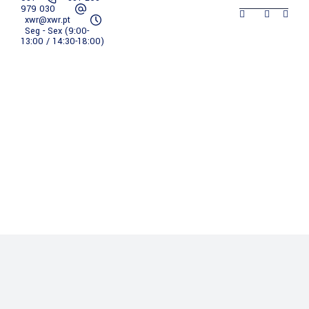
979 030
xwr@xwr.pt
XWR
Empresa
Serviços
Portfólio
Seg - Sex (9:00-
13:00 / 14:30-18:00)
Contactos
XWR
Empresa
Serviços
Portfólio
Contactos